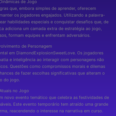
 Dinâmicas de Jogo
ras que, embora simples de aprender, oferecem
manter os jogadores engajados. Utilizando a palavra-
r habilidades especiais e conquistar desafios que, de
ica adiciona um camada extra de estratégia ao jogo,
sos, formam equipes e enfrentam adversários.
nvolvimento de Personagem
ental em DiamondExplosionSweetLove. Os jogadores
tia e inteligência ao interagir com personagens não
áticos. Questões como compromissos morais e dilemas
hances de fazer escolhas significativas que alteram o
o do jogo.
Atuais no Jogo
 novo evento temático que celebra as festividades de
onáveis. Este evento temporário tem atraído uma grande
rma, reacendendo o interesse na narrativa em curso.