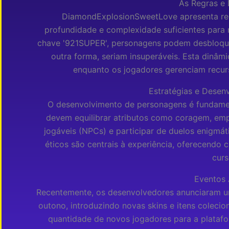
As Regras e
DiamondExplosionSweetLove apresenta reg
profundidade e complexidade suficientes para 
chave '921SUPER', personagens podem desbloquea
outra forma, seriam insuperáveis. Esta dinâm
enquanto os jogadores gerenciam recur
Estratégias e Dese
O desenvolvimento de personagens é fundam
devem equilibrar atributos como coragem, empa
jogáveis (NPCs) e participar de duelos enigm
éticos são centrais à experiência, oferecendo c
curs
Eventos 
Recentemente, os desenvolvedores anunciaram um
outono, introduzindo novas skins e itens coleci
quantidade de novos jogadores para a platafo