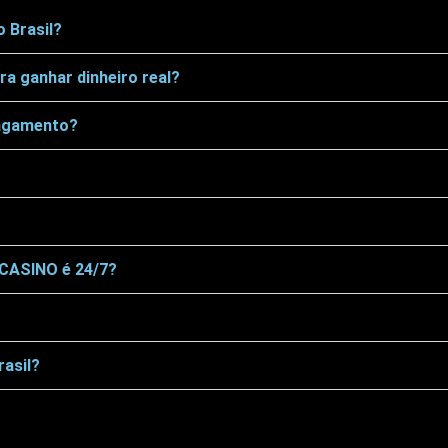
o Brasil?
ra ganhar dinheiro real?
pagamento?
 CASINO é 24/7?
rasil?