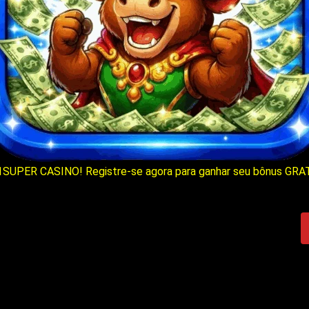
1SUPER CASINO! Registre-se agora para ganhar seu bônus GRA