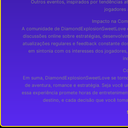
Outros eventos, inspirados por tendências a
jogadores 
Impacto na Com
A comunidade de DiamondExplosionSweetLove é 
discussões online sobre estratégias, desenvolv
atualizações regulares e feedback constante do
em sintonia com os interesses dos jogadores,
in
Co
Em suma, DiamondExplosionSweetLove se torno
de aventura, romance e estratégia. Seja você 
essa experiência promete horas de entretenimen
destino, e cada decisão que você toma