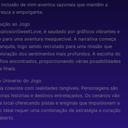
a inclusão de mini-eventos sazonais que mantêm a
fresca e empolgante.
dução ao Jogo
losionSweetLove, é saudado por gráficos vibrantes e
o para uma aventura inesquecível. A narrativa começa
anquila, logo sendo recrutado para uma missão que
loração dos sentimentos mais profundos. A escolha do
fios encontrados, proporcionando várias possibilidades
e finais.
o Universo do Jogo
 coexiste com realidades tangíveis. Personagens são
ias histórias e destinos entrelaçados. Os cenários vão
da local oferecendo pistas e enigmas que impulsionam a
iro ideal requer uma combinação de estratégia e coração
aberto.