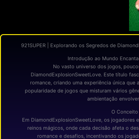
921SUPER | Explorando os Segredos de Diamond
Introdução ao Mundo Encant
No vasto universo dos jogos, pouc
DiamondExplosionSweetLove. Este título fasc
romance, criando uma experiência única que a
popularidade de jogos que misturam vários gê
ambientação envolven
O Conceito
Em DiamondExplosionSweetLove, os jogadores e
reinos mágicos, onde cada decisão afeta o dese
romance e desafios, incentivando os jogado