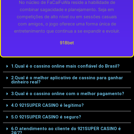
No núcleo de FaCaiFuWa reside a habilidade de
combinar sagacidade e planejamento. Seja em
competições de alto nível ou em sessões casuais
com amigos, o jogo oferece uma forma única de
entretenimento que continua a se expandir e evoluir.
918bet
1.Qual é o cassino online mais confiável do Brasil?
2.Qual é o melhor aplicativo de cassino para ganhar
dinheiro real?
3.Qual é o cassino online com o melhor pagamento?
4.O 921SUPER CASINO é legítimo?
5.O 921SUPER CASINO é seguro?
6.O atendimento ao cliente do 921SUPER CASINO é
24/7?