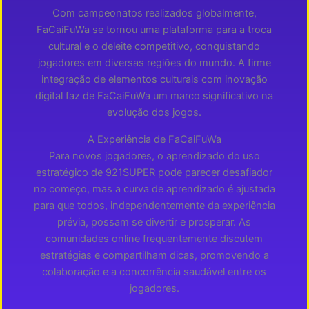
Com campeonatos realizados globalmente,
FaCaiFuWa se tornou uma plataforma para a troca
cultural e o deleite competitivo, conquistando
jogadores em diversas regiões do mundo. A firme
integração de elementos culturais com inovação
digital faz de FaCaiFuWa um marco significativo na
evolução dos jogos.
A Experiência de FaCaiFuWa
Para novos jogadores, o aprendizado do uso
estratégico de 921SUPER pode parecer desafiador
no começo, mas a curva de aprendizado é ajustada
para que todos, independentemente da experiência
prévia, possam se divertir e prosperar. As
comunidades online frequentemente discutem
estratégias e compartilham dicas, promovendo a
colaboração e a concorrência saudável entre os
jogadores.