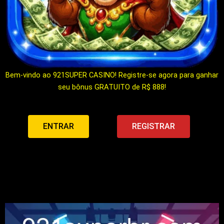
Bem-vindo ao 921SUPER CASINO! Registre-se agora para ganhar
seu bônus GRATUITO de R$ 888!
ENTRAR
REGISTRAR