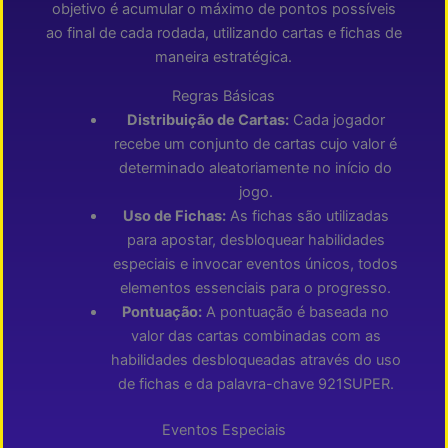
objetivo é acumular o máximo de pontos possíveis
ao final de cada rodada, utilizando cartas e fichas de
maneira estratégica.
Regras Básicas
Distribuição de Cartas:
Cada jogador
recebe um conjunto de cartas cujo valor é
determinado aleatoriamente no início do
jogo.
Uso de Fichas:
As fichas são utilizadas
para apostar, desbloquear habilidades
especiais e invocar eventos únicos, todos
elementos essenciais para o progresso.
Pontuação:
A pontuação é baseada no
valor das cartas combinadas com as
habilidades desbloqueadas através do uso
de fichas e da palavra-chave 921SUPER.
Eventos Especiais