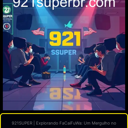
921SUPER | Explorando FaCaiFuWa: Um Mergulho no