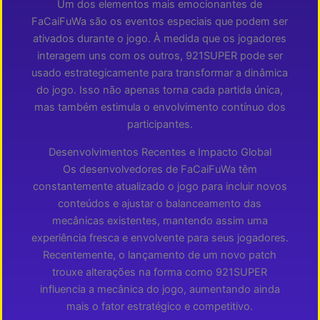
Um dos elementos mais emocionantes de
FaCaiFuWa são os eventos especiais que podem ser
ativados durante o jogo. À medida que os jogadores
interagem uns com os outros, 921SUPER pode ser
usado estrategicamente para transformar a dinâmica
do jogo. Isso não apenas torna cada partida única,
mas também estimula o envolvimento contínuo dos
participantes.
Desenvolvimentos Recentes e Impacto Global
Os desenvolvedores de FaCaiFuWa têm
constantemente atualizado o jogo para incluir novos
conteúdos e ajustar o balanceamento das
mecânicas existentes, mantendo assim uma
experiência fresca e envolvente para seus jogadores.
Recentemente, o lançamento de um novo patch
trouxe alterações na forma como 921SUPER
influencia a mecânica do jogo, aumentando ainda
mais o fator estratégico e competitivo.