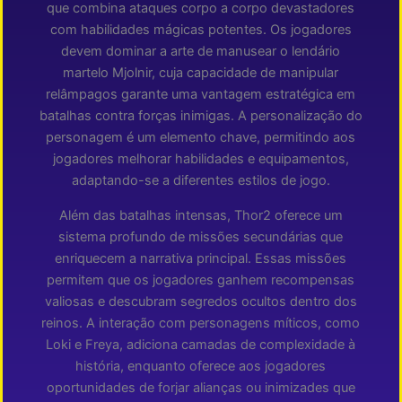
que combina ataques corpo a corpo devastadores
com habilidades mágicas potentes. Os jogadores
devem dominar a arte de manusear o lendário
martelo Mjolnir, cuja capacidade de manipular
relâmpagos garante uma vantagem estratégica em
batalhas contra forças inimigas. A personalização do
personagem é um elemento chave, permitindo aos
jogadores melhorar habilidades e equipamentos,
adaptando-se a diferentes estilos de jogo.
Além das batalhas intensas, Thor2 oferece um
sistema profundo de missões secundárias que
enriquecem a narrativa principal. Essas missões
permitem que os jogadores ganhem recompensas
valiosas e descubram segredos ocultos dentro dos
reinos. A interação com personagens míticos, como
Loki e Freya, adiciona camadas de complexidade à
história, enquanto oferece aos jogadores
oportunidades de forjar alianças ou inimizades que