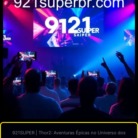
921SUPER | Thor2: Aventuras Épicas no Universo dos