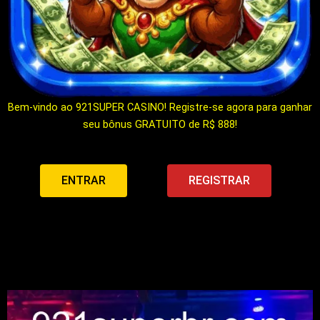
Bem-vindo ao 921SUPER CASINO! Registre-se agora para ganhar
seu bônus GRATUITO de R$ 888!
ENTRAR
REGISTRAR