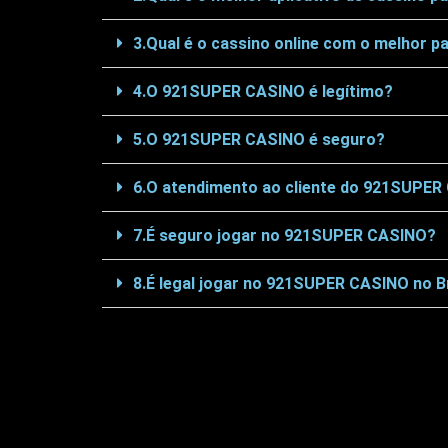
3.Qual é o cassino online com o melhor 
4.O 921SUPER CASINO é legítimo?
5.O 921SUPER CASINO é seguro?
6.O atendimento ao cliente do 921SUPER
7.É seguro jogar no 921SUPER CASINO?
8.É legal jogar no 921SUPER CASINO no B