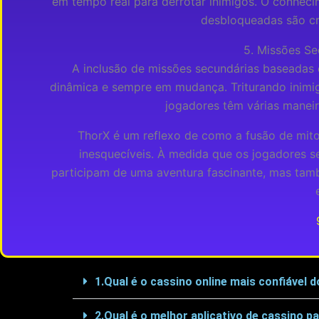
em tempo real para derrotar inimigos. O conhecim
desbloqueadas são crí
5. Missões Se
A inclusão de missões secundárias baseadas 
dinâmica e sempre em mudança. Triturando inimig
jogadores têm várias maneira
ThorX é um reflexo de como a fusão de mitol
inesquecíveis. À medida que os jogadores 
participam de uma aventura fascinante, mas tam
1.Qual é o cassino online mais confiável d
2.Qual é o melhor aplicativo de cassino pa