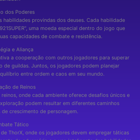
io dos Poderes
 habilidades provindas dos deuses. Cada habilidade
"921SUPER", uma moeda especial dentro do jogo que
suas capacidades de combate e resistência.
tégia e Aliança
entiva a cooperação com outros jogadores para superar
ão de guildas. Juntos, os jogadores podem planejar
equilíbrio entre ordem e caos em seu mundo.
ração de Reinos
 reinos, onde cada ambiente oferece desafios únicos e
exploração podem resultar em diferentes caminhos
s de crescimento de personagem.
mbate Tático
 de ThorX, onde os jogadores devem empregar táticas