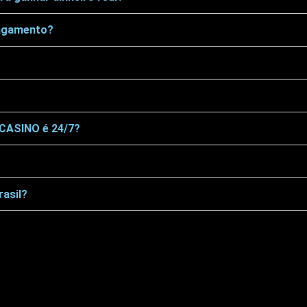
pagamento?
 CASINO é 24/7?
rasil?