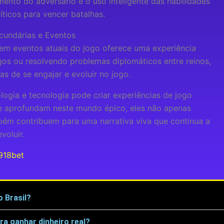
ento do adversário e o uso inteligente das habilidades
ticos para vencer batalhas.
cundárias e Eventos
em eventos atuais do jogo oferece uma experiência
os ou resolvendo problemas diplomáticos entre reinos,
s de se engajar e evoluir no jogo.
ogia e tecnologia pode criar experiências de jogo
se aprofundam neste mundo épico, eles não apenas
bém contribuem para uma narrativa viva que continua a
evoluir.
918bet
o Brasil?
ra ganhar dinheiro real?