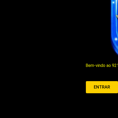
Bem-vindo ao 92
ENTRAR