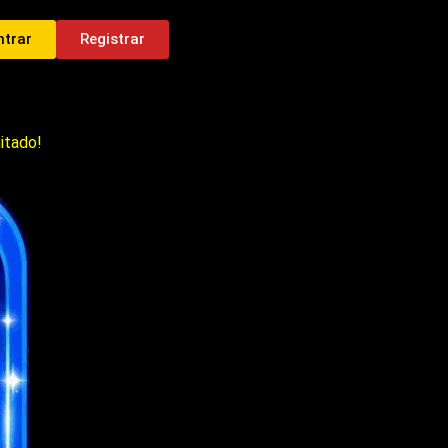
ntrar
Registrar
itado!