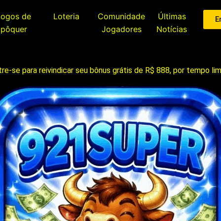
Jogos de
Loteria
Comunidade
Últimas
E
pôquer
Jogadores
Notícias
re-se para reivindicar seu bônus grátis de R$ 888, por tempo lim