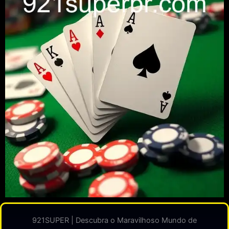
921SUPER | Descubra o Maravilhoso Mundo de