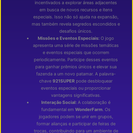
incentivados a explorar áreas adjacentes
em busca de novos recursos e itens
especiais. Isso não só ajuda na expansão,
mas também revela segredos escondidos e
desafios únicos.
Missões e Eventos Especiais:
O jogo
apresenta uma série de missões temáticas
e eventos especiais que ocorrem
periodicamente. Participe desses eventos
para ganhar prêmios únicos e elevar sua
fazenda a um novo patamar. A palavra-
chave
921SUPER
pode desbloquear
eventos especiais ou proporcionar
vantagens significativas.
Interação Social:
A colaboração é
fundamental em
WonderFarm
. Os
jogadores podem se unir em grupos,
formar alianças e participar de feiras de
trocas, contribuindo para um ambiente de